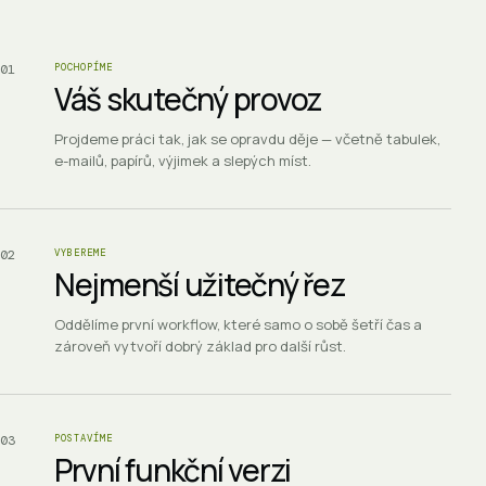
01
POCHOPÍME
Váš skutečný provoz
Projdeme práci tak, jak se opravdu děje — včetně tabulek,
e-mailů, papírů, výjimek a slepých míst.
02
VYBEREME
Nejmenší užitečný řez
Oddělíme první workflow, které samo o sobě šetří čas a
zároveň vytvoří dobrý základ pro další růst.
03
POSTAVÍME
První funkční verzi