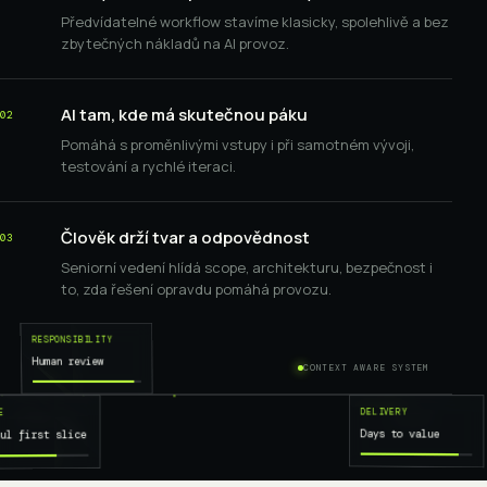
Předvídatelné workflow stavíme klasicky, spolehlivě a bez
zbytečných nákladů na AI provoz.
AI tam, kde má skutečnou páku
02
Pomáhá s proměnlivými vstupy i při samotném vývoji,
testování a rychlé iteraci.
Člověk drží tvar a odpovědnost
03
Seniorní vedení hlídá scope, architekturu, bezpečnost i
to, zda řešení opravdu pomáhá provozu.
RESPONSIBILITY
Human review
CONTEXT AWARE SYSTEM
DELIVERY
E
SUPRO.OS
v26.07
Days to value
ul first slice