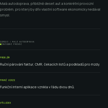
Malá autodoprava, přibližně deset aut a konkrétní provozní
problém, pro který by dřív vlastní software ekonomicky nedával
smysl.
CEREUS / MALÁ AUTODOPRAVA
ZKUŠEBNÍ PROVOZ
PROBLÉM
Ruční párování faktur, CMR, čekacích listů a podkladů pro mzdy.
PRVNÍ VERZE
Funkční interní aplikace vznikla v řádu dvou dnů.
VÝSLEDEK