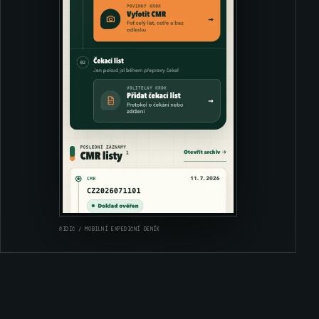
ŘIDIČ / MOBILNÍ EXPEDIČNÍ DENÍK