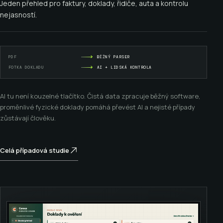
Jeden přehled pro faktury, doklady, řidiče, auta a kontrolu
nejasností.
PDF
BĚŽNÝ PARSER
FOTKA DOKLADU
AI + LIDSKÁ KONTROLA
AI tu není kouzelné tlačítko. Čistá data zpracuje běžný software,
proměnlivé fyzické doklady pomáhá převést AI a nejisté případy
zůstávají člověku.
Celá případová studie