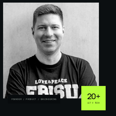
20+
FOUNDER / PRODUCT / ENGINEERING
LET V TECH