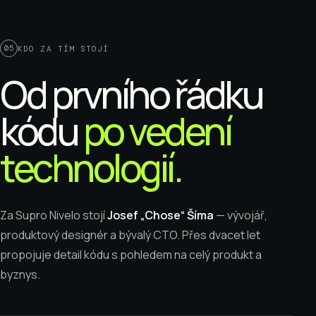
05
KDO ZA TÍM STOJÍ
Od prvního řádku
kódu
po vedení
technologií.
Za Supro Nivelo stojí
Josef „Chose“ Šíma
— vývojář,
produktový designér a bývalý CTO. Přes dvacet let
propojuje detail kódu s pohledem na celý produkt a
byznys.