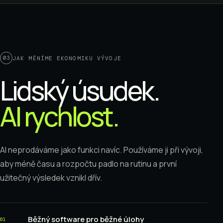
03
JAK MĚNÍME EKONOMIKU VÝVOJE
Lidský úsudek.
AI rychlost.
AI neprodáváme jako funkci navíc. Používáme ji při vývoji,
aby méně času a rozpočtu padlo na rutinu a první
užitečný výsledek vznikl dřív.
Běžný software pro běžné úlohy
01