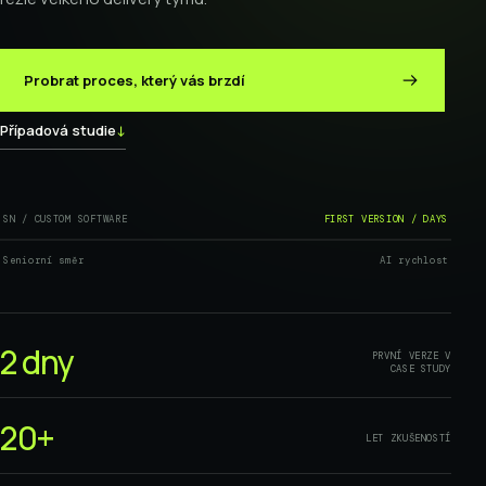
Probrat proces, který vás brzdí
Případová studie
↓
X / BUSINESS
Y / DELIVERY
SN / CUSTOM SOFTWARE
FIRST VERSION / DAYS
LEARN
UNDERSTAND
BUILD
Seniorní směr
AI rychlost
2 dny
PRVNÍ VERZE V
CASE STUDY
20+
LET ZKUŠENOSTÍ