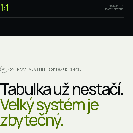
1:1
PRODUKT A
ENGINEERING
01
KDY DÁVÁ VLASTNÍ SOFTWARE SMYSL
Tabulka už nestačí.
Velký systém je
zbytečný.