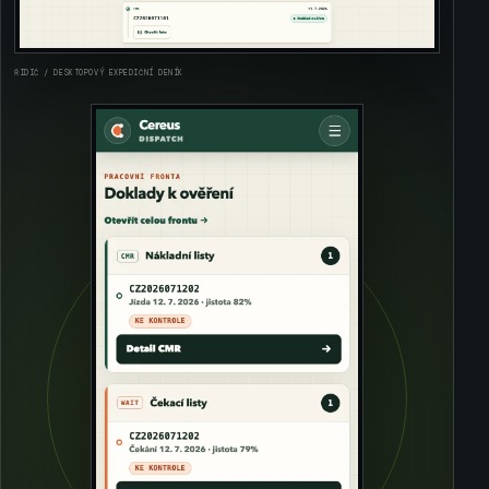
ŘIDIČ / DESKTOPOVÝ EXPEDIČNÍ DENÍK