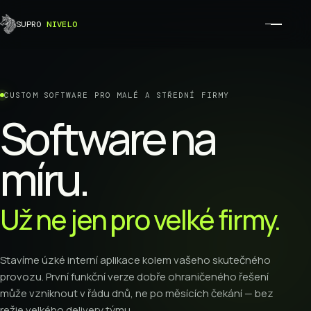
SUPRO
NIVELO
Otevří
CUSTOM SOFTWARE PRO MALÉ A STŘEDNÍ FIRMY
Software na
míru.
Už ne jen pro velké firmy.
Stavíme úzké interní aplikace kolem vašeho skutečného
provozu. První funkční verze dobře ohraničeného řešení
může vzniknout v řádu dnů, ne po měsících čekání — bez
režie velkého delivery týmu.