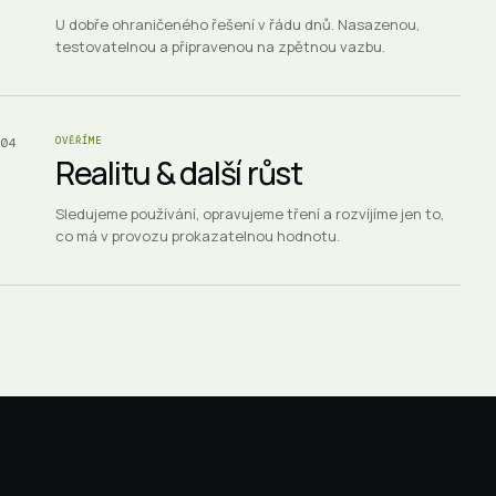
U dobře ohraničeného řešení v řádu dnů. Nasazenou,
testovatelnou a připravenou na zpětnou vazbu.
04
OVĚŘÍME
Realitu & další růst
Sledujeme používání, opravujeme tření a rozvíjíme jen to,
co má v provozu prokazatelnou hodnotu.