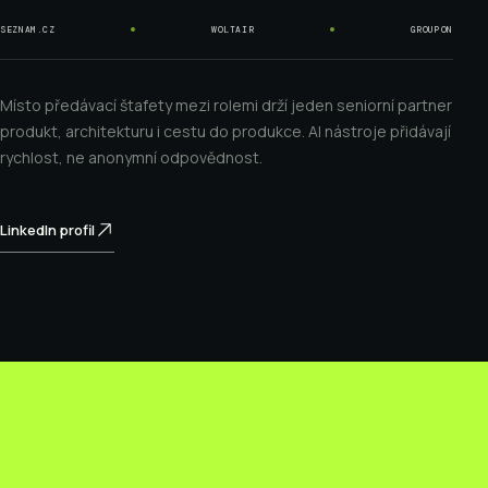
SEZNAM.CZ
WOLTAIR
GROUPON
Místo předávací štafety mezi rolemi drží jeden seniorní partner
produkt, architekturu i cestu do produkce. AI nástroje přidávají
rychlost, ne anonymní odpovědnost.
LinkedIn profil