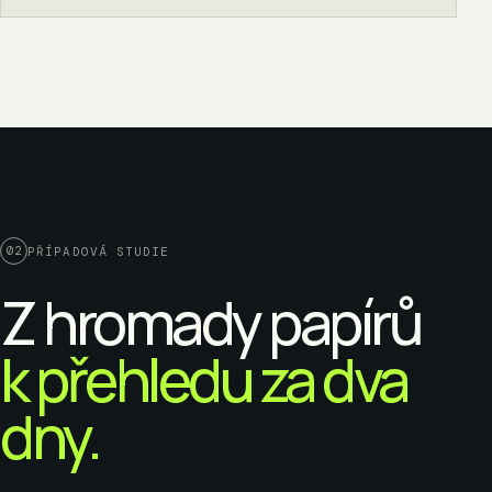
02
PŘÍPADOVÁ STUDIE
Z hromady papírů
k přehledu za dva
dny.